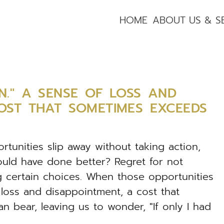
HOME
ABOUT US & S
N." A SENSE OF LOSS AND
OST THAT SOMETIMES EXCEEDS
rtunities slip away without taking action,
could have done better? Regret for not
g certain choices. When those opportunities
 loss and disappointment, a cost that
bear, leaving us to wonder, "If only I had