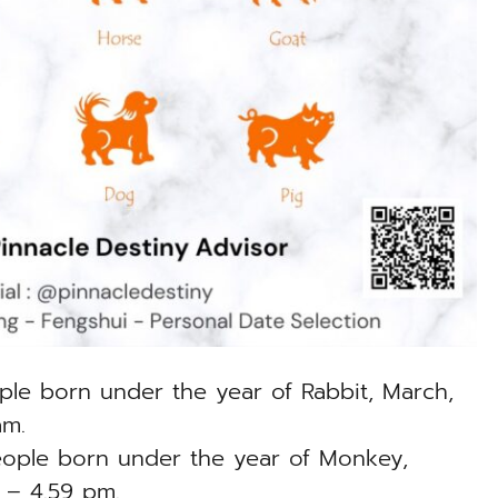
ple born under the year of Rabbit, March,
am.
ople born under the year of Monkey,
 – 4.59 pm.