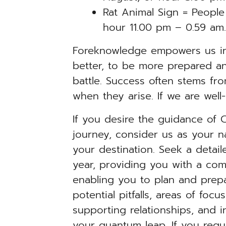
Rat Animal Sign = People
hour 11.00 pm – 0.59 am
Foreknowledge empowers us in 
better, to be more prepared an
battle. Success often stems fr
when they arise. If we are well
If you desire the guidance of C
journey, consider us as your 
your destination. Seek a deta
year, providing you with a co
enabling you to plan and prepa
potential pitfalls, areas of foc
supporting relationships, and i
your quantum leap. If you requ