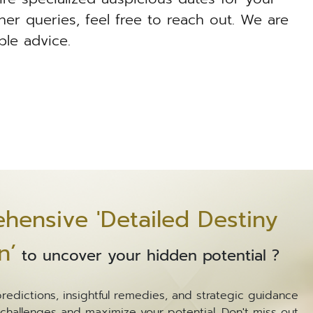
er queries, feel free to reach out. We are
ble advice.
hensive 'Detailed Destiny
n’
to uncover your hidden potential ?
dictions, insightful remedies, and strategic guidance
 challenges and maximize your potential. Don't miss out