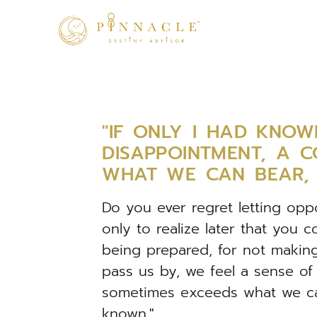
"IF ONLY I HAD KNOW
DISAPPOINTMENT, A C
WHAT WE CAN BEAR,
Do you ever regret letting oppo
only to realize later that you 
being prepared, for not makin
pass us by, we feel a sense of
sometimes exceeds what we can 
known."