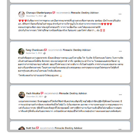
ลูกค้า ไม่ว่าจะเป็น
นำพาองค์กรสู่ความสำเร็จ
อีเวนต์เปิดตัวสินค้า กิจกรรม
ด้วยกลยุทธ์ที่เชื่อมโยง
ส่งเสริมการขาย หรือแคมเปญสร้างแบรนด์
ระหว่างศาสตร์โบราณและแนวคิดการบริหารยุคใหม่
เปลี่ยนกิจกรรมทางการตลาดให้เป็นเครื่องมือทรง
🌟
เพราะผู้นำที่ดี ไม่ใช่แค่คนที่เก่งที่สุด แต่คือคนที่
พลัง ที่ทั้งดึงดูด สร้างการจดจำ และกระตุ้นยอด
รู้จักใช้ศักยภาพของตนเองและทีมได้อย่างชาญ
ขายไปพร้อมกัน!
ฉลาด!
🚀
สนใจแพ็กเกจ
สนใจแพ็กเกจ