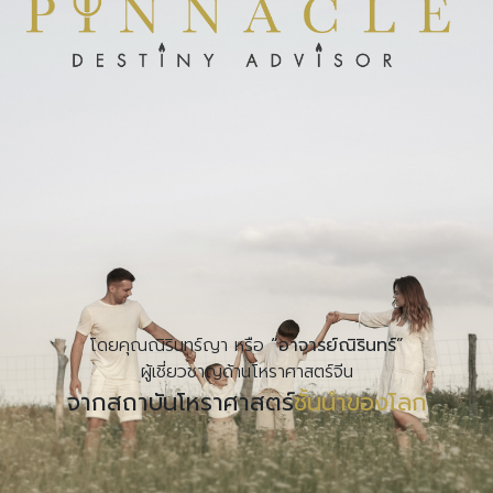
โดยคุณณิรินทร์ญา หรือ
“อาจารย์ณิรินทร์”
ผู้เชี่ยวชาญด้านโหราศาสตร์จีน
จากสถาบันโหราศาสตร์
ชั้นนำของโลก